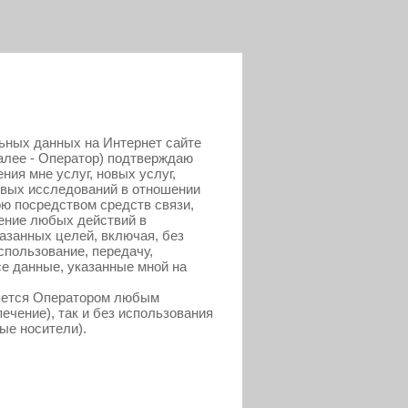
льных данных на Интернет сайте
алее - Оператор) подтверждаю
ия мне услуг, новых услуг,
овых исследований в отношении
ою посредством средств связи,
ение любых действий в
занных целей, включая, без
спользование, передачу,
е данные, указанные мной на
ляется Оператором любым
ечение), так и без использования
ые носители).