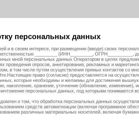
отку персональных данных
ей и в своем интересе, при размещении (вводе) своих персона
тветственностью _________ (ИНН_________, ОГРН__________, д
анных мной персональных данных Оператором в целях предложен
ях проведения опросов, анкетирования, рекламных и маркетинг
ом, в том числе путем осуществления прямых контактов со мн
йте.Настоящее право (согласие) предоставляется на осуществл
нных, которые необходимы и желаемы для достижения вышеука
ю, накопление, хранение, уточнение (обновление, изменение), и
уничтожение персональных данных, под которыми понимаются вс
едомлен о том, что обработка персональных данных осуществ
ользованием средств автоматизации (включая программное обесп
ьзованием различных материальных носителей, включая бумажн