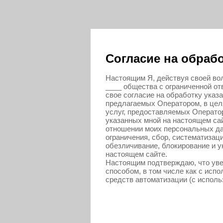
Согласие на обраб
Настоящим Я, действуя своей вол
____ общества с ограниченной о
свое согласие на обработку указ
предлагаемых Оператором, в цел
услуг, предоставляемых Оператор
указанных мной на настоящем са
отношении моих персональных да
ограничения, сбор, систематизаци
обезличивание, блокирование и 
настоящем сайте.
Настоящим подтверждаю, что ув
способом, в том числе как с исп
средств автоматизации (с испол